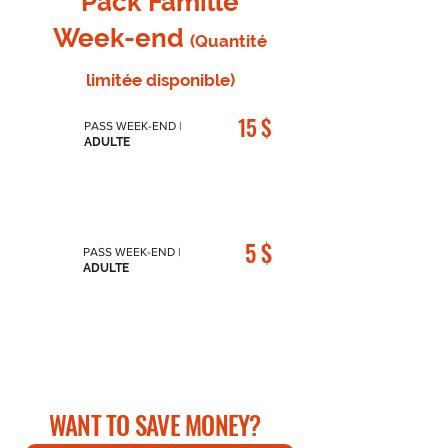
Pack Famille
Week-end
(Quantité
limitée disponible)
15 $
U
PASS WEEK-END |
ADULTE
N
E
5 $
U
PASS WEEK-END |
ADULTE
N
E
WANT TO SAVE MONEY?