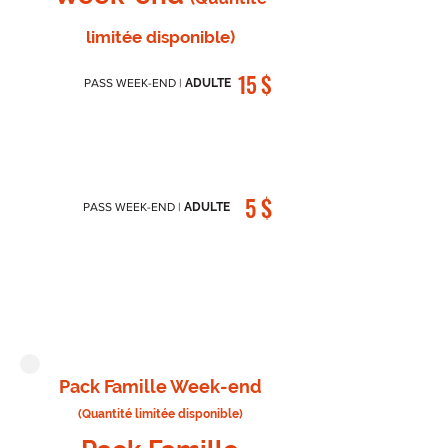
limitée disponible)
U
15 $
PASS WEEK-END |
ADULTE
N
E
5 $
U
PASS WEEK-END |
ADULTE
N
E
Pack Famille Week-end
(Quantité limitée disponible)