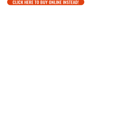
CLICK HERE TO BUY ONLINE INSTEAD!
SOYEZ LE PREMIER À
SAVOIR
Recevez des e-mails avec des annonces de
divertissement, des événements, des
concours et des nouvelles de Niverville Olde
Tyme Country Fair. Entrez votre adresse e-
mail ci-dessous pour vous inscrire !
S&#39;ABONNER